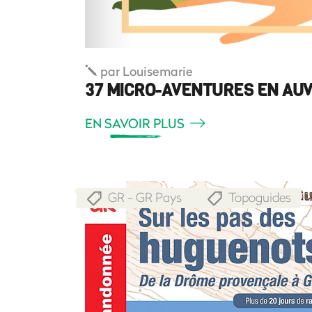
par
Louisemarie
37 MICRO-AVENTURES EN AU
EN SAVOIR PLUS
GR - GR Pays
Topoguides
,