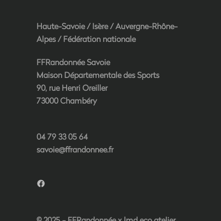
Haute-Savoie
/
Isère
/
Auvergne-Rhône-
Alpes
/
Fédération nationale
FFRandonnée Savoie
Maison Départementale des Sports
90, rue Henri Oreiller
73000 Chambéry
04 79 33 05 64
savoie@ffrandonnee.fr
Facebook
© 2025 - FFRandonnée x
lmd eco atelier