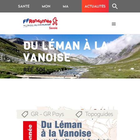
SANTÉ
MON
MA
ACTUALITÉS
GR
RANDO
DU LÉMAN À LA
VANOISE
RÉF. 504
GR - GR Pays
Topoguides
,