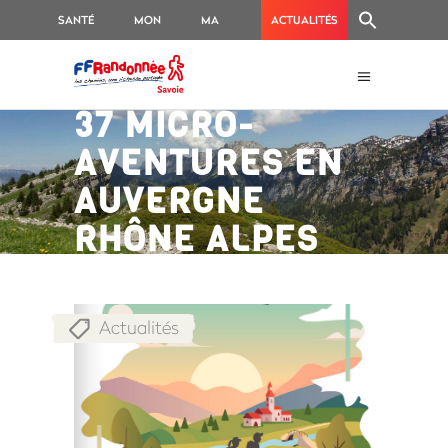
SANTÉ
MON
MA
ACTUALITÉS
GR
RANDO
37 MICRO-
AVENTURES EN
AUVERGNE
RHÔNE ALPES
Actualités