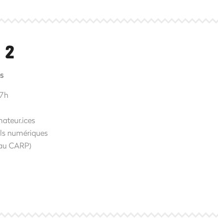
 2
es
17h
mateur.ices
tils numériques
e au CARP)