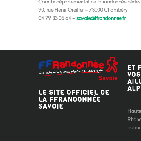
Comité départemental de la randonnée pédest
90, rue Henri Oreiller – 73000 Chambéry
04 79 33 05 64 –
savoie@ffrandonnee.fr
ET 
VOS
AIL
ALP
LE SITE OFFICIEL DE
LA FFRANDONNÉE
SAVOIE
Haute
Rhône
natio