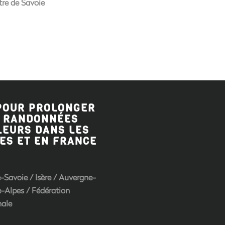
re de Savoie
POUR PROLONGER
 RANDONNÉES
LEURS DANS LES
ES ET EN FRANCE
-Savoie
/
Isère
/
Auvergne-
-Alpes
/
Fédération
nale