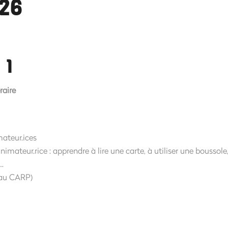
26
 1
raire
mateur.ices
imateur.rice : apprendre à lire une carte, à utiliser une boussole,
…
e au CARP)